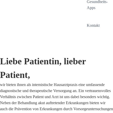
t
s
Gesundheits-
e
ä
Apps
L
r
o
z
h
t
I
Kontakt
n
e
n
e
f
s
–
ü
t
P
r
a
r
L
g
Liebe Patientin, lieber
a
o
r
x
h
a
Patient,
i
n
s
e
D
wir bieten ihnen als internistische Hausarztpraxis eine umfassende
–
r
diagnostische und therapeutische Versorgung an. Ein vertrauensvolles
W
.
Verhältnis zwischen Patient und Arzt ist uns dabei besonders wichtig.
i
m
Neben der Behandlung akut auftretender Erkrankungen bieten wir
e
e
auch die Prävention von Erkrankungen durch Vorsorgeuntersuchungen
t