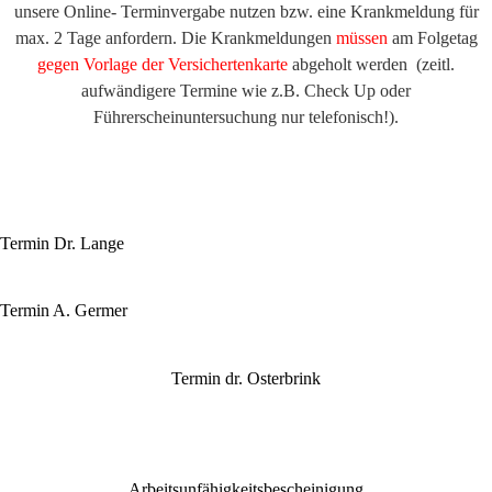
d
unsere Online- Terminvergabe nutzen bzw. eine Krankmeldung für
.
max. 2 Tage anfordern. Die Krankmeldungen
müssen
am Folgetag
D
gegen Vorlage der Versichertenkarte
abgeholt werden (zeitl.
o
aufwändigere Termine wie z.B. Check Up oder
r
Führerscheinuntersuchung nur telefonisch!).
o
t
h
e
e
Termin Dr. Lange
O
s
Termin A. Germer
t
e
r
Termin dr. Osterbrink
b
r
i
n
Arbeitsunfähigkeitsbescheinigung