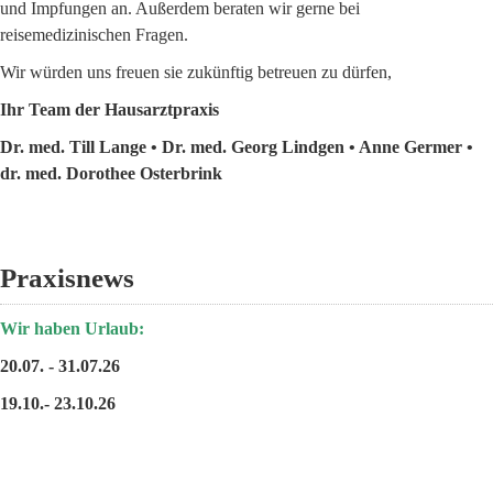
d
und Impfungen an. Außerdem beraten wir gerne bei
m
.
reisemedizinischen Fragen.
a
T
r
Wir würden uns freuen sie zukünftig betreuen zu dürfen,
i
s
Ihr Team der Hausarztpraxis
l
c
l
h
Dr. med. Till Lange • Dr. med. Georg Lindgen • Anne Germer •
L
e
dr. med. Dorothee Osterbrink
a
n
n
g
e
Praxisnews
•
D
Wir haben Urlaub:
r
20.07. - 31.07.26
.
19.10.- 23.10.26
m
e
d
.