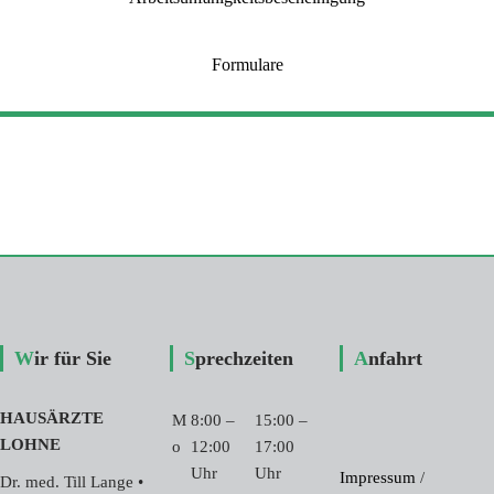
k
•
A
Formulare
n
n
e
G
e
r
m
e
r
Wir für Sie
Sprechzeiten
Anfahrt
HAUSÄRZTE
M
8:00 –
15:00 –
LOHNE
o
12:00
17:00
Uhr
Uhr
Impressum
/
Dr. med. Till Lange •