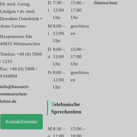
D
7:30 –
15:00 –
Datenschutz
Dr. med. Georg
i
12:00
17:00
Lindgen • dr. med.
Uhr
Uhr
Dorothee Osterbrink •
Anne Germer
M
8:00 –
geschloss
i
12:00
en
Hauptstrasse 84a
Uhr
49835 Wietmarschen
D
8:00 –
15:00 –
Telefon: +49 (0) 5908
o
12:00
17:00
/ 1233
Uhr
Uhr
Fax: +49 (0) 5908 /
Fr
8:00 –
geschloss
9349894
12:00
en
info@hausarzt-
Uhr
wietmarschen-
lohne.de
Telefonische
Sprechzeiten
Kontaktformular
M
8:30 –
15:00 –
o
12:00
18:00