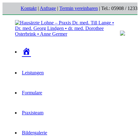
Zum
Kontakt
|
Anfrage
|
Termin vereinbaren
| Tel.: 05908 / 1233
Inhalt
springen
Hausärzte
Ihre
Lohne
Hausärzte
Start
–
für
Praxis
Lohne
Dr.
–
Leistungen
med.
Wietmarschen
Till
Lange
•
Formulare
Dr.
med.
Georg
Lindgen
Praxisteam
•
dr.
med.
Bildergalerie
Dorothee